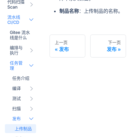
代码扫描
Scan
制品名称
：上传制品的名称。
流水线
CI/CD
Gitee 流水
线是什么
上一页
下一页
编排与
发布
发布
执行
任务管
理
任务介绍
编译
测试
扫描
发布
上传制品