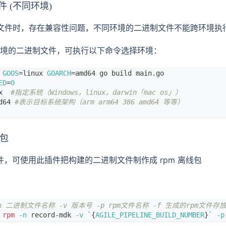
 (不同环境)
制文件时，存在兼容性问题，不同环境的二进制文件不能跨环境执
境的二进制文件，可执行以下命令选择环境：
GOOS
=
linux 
GOARCH
=
amd64 go build main.go
ED
=
0
x  
#指定系统（Windows，linux，darwin「mac os」）
d64 
#表示目标系统架构（arm arm64 386 amd64 等等）
线包
插件，可使用此插件把构建的二进制文件制作成 rpm 离线包
n 二进制文件名称 -v 版本号 -p rpm文件名称 -f 生成的rpm文件存
rpm
-n
 record-mdk 
-v
`
{
AGILE_PIPELINE_BUILD_NUMBER
}
`
-p