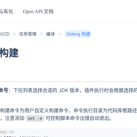
私有化
Open API 文档
I/CD
任务管理
编译
Golang 构建
g 构建
版本号
：下拉列表选择合适的 JDK 版本，插件执行时会根据选择的
：构建命令为用户自定义构建命令，命令执行目录为代码库根路
量，注意添加
可控制脚本命令出错自动退出。
set -e
xy.cn