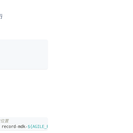
行
放位置
 record-mdk-
${AGILE_PIPELINE_BUILD_NUMBER}
.x86_64.rpm 
-f