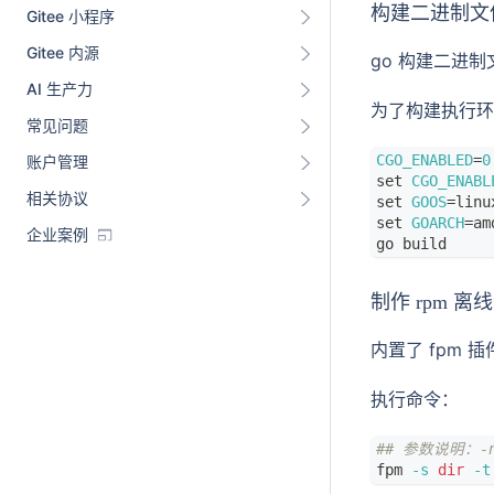
构建二进制文件
Gitee 小程序
Gitee 内源
go 构建二进
AI 生产力
为了构建执行环
常见问题
CGO_ENABLED
=
0
账户管理
set
CGO_ENABL
相关协议
set
GOOS
=
linu
set
GOARCH
=
am
企业案例
go build
制作 rpm 离
内置了 fpm 
执行命令：
## 参数说明：-
fpm 
-s
dir
-t