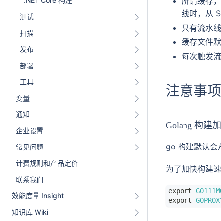
.NET Core 构建
所谓缓存，
线时，从 
测试
只有流水线
扫描
缓存文件默
发布
每次触发流
部署
工具
注意事项
变量
通知
Golang 构建
企业设置
go 构建默认会
常见问题
计费规则和产品定价
为了加快构建速
联系我们
export
GO111M
效能度量 Insight
export
GOPROX
知识库 Wiki