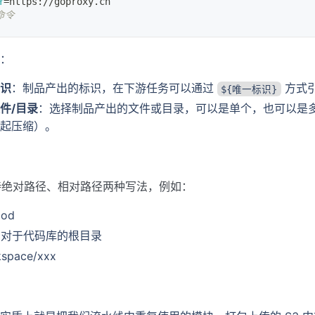
Y
=
https://goproxy.cn
命令
：
识
：制品产出的标识，在下游任务可以通过
方式
${唯一标识}
件/目录
：选择制品产出的文件或目录，可以是单个，也可以是
起压缩）。
持绝对路径、相对路径两种写法，例如：
mod
x 相对于代码库的根目录
kspace/xxx