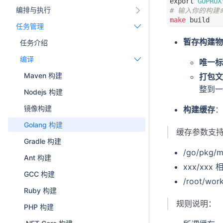
export
GOPROX
编排与执行
# 输入你的构建
make
 build
任务管理
暂存构建物
任务介绍
编译
唯一标
Maven 构建
打包文
整到一
Nodejs 构建
镜像构建
构建缓存
：
Golang 构建
缓存参数支
Gradle 构建
/go/pkg/
Ant 构建
xxx/xx
GCC 构建
/root/wor
Ruby 构建
规则说明：
PHP 构建