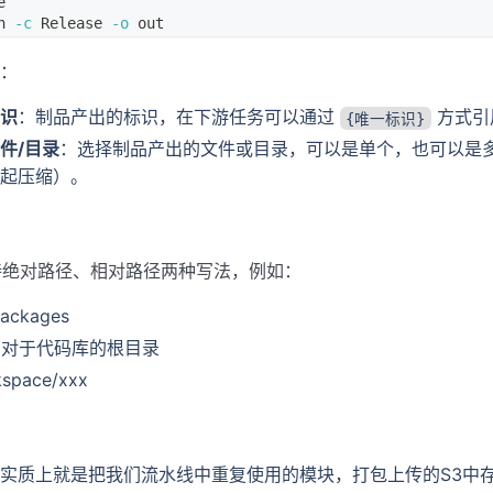
e
h 
-c
 Release 
-o
 out
：
识
：制品产出的标识，在下游任务可以通过
方式引
{唯一标识}
件/目录
：选择制品产出的文件或目录，可以是单个，也可以是
起压缩）。
持绝对路径、相对路径两种写法，例如：
packages
x 相对于代码库的根目录
kspace/xxx
实质上就是把我们流水线中重复使用的模块，打包上传的S3中