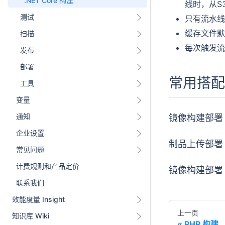
.NET Core 构建
线时，从S
测试
只有流水线
缓存文件默
扫描
每次触发流
发布
部署
常用搭配
工具
变量
通知
镜像构建部署 
企业设置
制品上传部署 
常见问题
计费规则和产品定价
镜像构建部署 
联系我们
效能度量 Insight
上一页
知识库 Wiki
PHP 构建