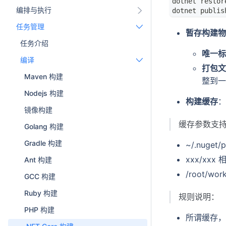
dotnet restor
编排与执行
dotnet publis
任务管理
暂存构建物
任务介绍
唯一标
编译
打包文
Maven 构建
整到一
Nodejs 构建
构建缓存
：
镜像构建
缓存参数支
Golang 构建
Gradle 构建
~/.nuget/
xxx/xx
Ant 构建
/root/wor
GCC 构建
Ruby 构建
规则说明：
PHP 构建
所谓缓存，