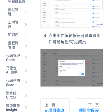
里程碑管理
测试管
理
工时管
理
知识库
点击组件编辑按钮可设置该组
件可见角色/可见成员
里程碑
管理
代码管理
Code
马建仓
AI 助手
代码扫描
Scan
流水线
CI/CD
上一页
下一页
效能度量
Insight
项目修改
项目字段设