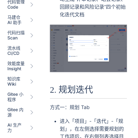
代码管理
回顾记录和风险记录“四个初始
Code
化迭代文档
马建仓
AI 助手
代码扫描
Scan
流水线
CI/CD
效能度量
Insight
知识库
Wiki
2. 规划迭代
Gitee 小
程序
方式一：规划 Tab
Gitee 内
源
进入「项目」-「迭代」-「规
AI 生产
划」，在左侧选择需要规划的
力
工作项后，在右侧列表选择目