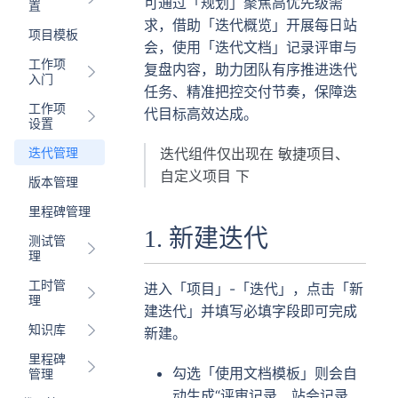
可通过「规划」聚焦高优先级需
置
求，借助「迭代概览」开展每日站
项目模板
会，使用「迭代文档」记录评审与
工作项
复盘内容，助力团队有序推进迭代
入门
任务、精准把控交付节奏，保障迭
工作项
代目标高效达成。
设置
迭代组件仅出现在 敏捷项目、
迭代管理
自定义项目 下
版本管理
里程碑管理
1. 新建迭代
测试管
理
工时管
进入「项目」-「迭代」，点击「新
理
建迭代」并填写必填字段即可完成
知识库
新建。
里程碑
勾选「使用文档模板」则会自
管理
动生成“评审记录、站会记录、