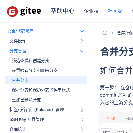
帮助中心
企业版
社区版
仓库/代码管理
仓库/代
文件操作
合并分
分支管理
筛选查看和创建分支
如何合并
设置默认分支和删除分支
合并分支
第一步：
在仓
保护分支和保护分支的评审模式
commit 
重建已删除分支
入它的上游分支
标签/发行版（Release）管理
SSH Key 配置管理
仓库统计