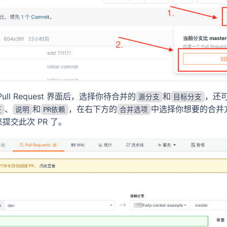
ull Request 界面后，选择你待合并的
和
，还可
源分支
目标分支
、
和
，在右下方的
中选择你想要的合并
签
说明
PR依赖
合并选项
来提交此次 PR 了。