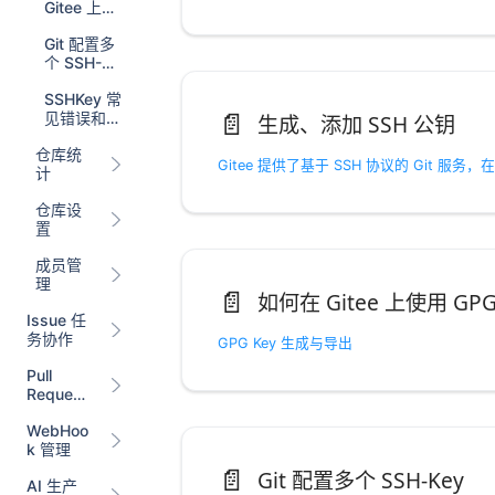
Gitee 上使
用 GPG
Git 配置多
个 SSH-
Key
SSHKey 常
📄️
见错误和问
生成、添加 SSH 公钥
题
仓库统
计
仓库设
置
成员管
理
📄️
如何在 Gitee 上使用 GP
Issue 任
务协作
GPG Key 生成与导出
Pull
Request
代码协作
WebHoo
k 管理
📄️
Git 配置多个 SSH-Key
AI 生产