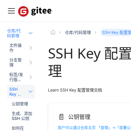
仓库/代
仓库/代码管理
SSH Key 配置
码管理
文件操
SSH Key 配
作
分支管
理
理
标签/发
行版
（Relea
SSH
se）管
Learn SSH Key 配置管理文档
Key 配
理
置管理
公钥管理
生成、添加
📄️
公钥管理
SSH 公钥
如何在