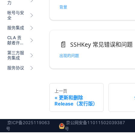
力
背景
帐号与安
全
服务集成
CLA 贡
📄️
献者许可
SSHKey 常见错误和问题
协议
第三方服
出现的问题
务集成
服务协议
上一页
更新和删除
Release（发行版）
京ICP备2025119063
京公网安备11011502039387
号
号