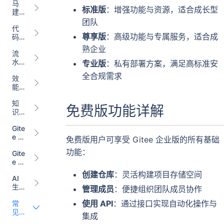
马
理
标准版
：增强功能与资源，适合成长型
建
Co
仓
de
团队
代
AI
尊享版
：高级功能与专属服务，适合成
码
助
扫
手
熟企业
流
描
水
Sca
专业版
：私有部署方案，满足高标准安
线
n
全合规需求
效
CI/
能
CD
度
知
量
免费版功能详解
识
Insi
库
ght
Gite
Wik
e 小
i
免费版用户可享受 Gitee 企业版的所有基础
程
功能：
Gite
序
e 内
源
创建仓库
：灵活构建项目存储空间
AI
生
管理成员
：便捷组织团队成员协作
产
使用 API
：通过接口实现自动化操作与
常
力
见
集成
问