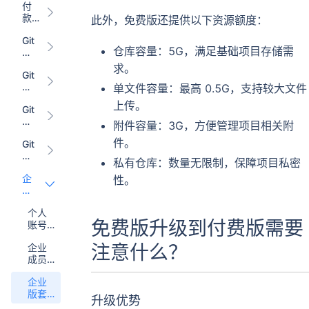
付
题
款、
此外，免费版还提供以下资源额度：
发票
Git
问题
仓库容量：5G，满足基础项目存储需
ee
Pr
求。
Git
oj
ee
单文件容量：最高 0.5G，支持较大文件
ec
Co
t
上传。
Git
de
常
ee
常
见
附件容量：3G，方便管理项目相关附
CI
见
问
件。
Git
C
问
题
ee
D
题
私有仓库：数量无限制，保障项目私密
In
常
企
性。
si
见
业
gh
问
管
t
题
个人
理
常
免费版升级到付费版需要
账号
常
见
升级
见
问
企业
注意什么？
为企
问
题
成员
业账
题
超额
户
企业
如何
版套
处理
升级优势
餐常