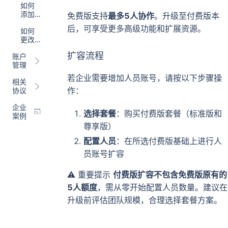
如何
见问
添加
题
免费版支持
最多5人协作
。升级至付费版本
企业
后，可享受更多高级功能和扩展资源。
如何
成员
更改
成员
扩容流程
账户
角色
管理
若企业需要增加人员账号，请按以下步骤操
相关
作：
协议
企业
选择套餐
：购买付费版套餐（标准版和
案例
尊享版）
配置人员
：在所选付费版基础上进行人
员账号扩容
⚠️ 重要提示
付费版扩容不包含免费版原有的
5人额度
，需从零开始配置人员数量。建议在
升级前评估团队规模，合理选择套餐方案。