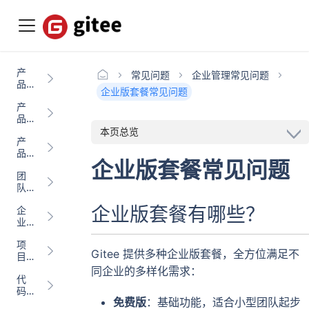
产
常见问题
企业管理常见问题
品
企业版套餐常见问题
介
产
绍
品
更
本页总览
产
新
品
日
企业版套餐常见问题
计
志
团
费
队
与
企业版套餐有哪些？
企
成
业
员
管
管
项
理
理
Gitee 提供多种企业版套餐，全方位满足不
目
管
同企业的多样化需求：
代
理
码
Proj
免费版
：基础功能，适合小型团队起步
管
ect