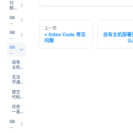
付
题
款、
发票
Git
问题
ee
Pr
上一页
Git
oj
Gitee Code 常见
自有主机部署
ee
ec
问题
么
Co
t
Git
de
常
ee
常
见
CI
见
问
自有
C
问
题
主机
D
题
部署
常
无法
失败
见
开通
怎么
问
流水
办？
题
提交
线怎
代码
么
没有
办？
任务
触发
一直
构建
运行
怎么
Git
中没
办？
ee
有日
In
志怎