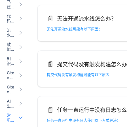
马
理
建
Co
仓
de
代
📄️
AI
无法开通流水线怎么办？
码
助
扫
手
无法开通流水线可能有以下原因：
流
描
水
Sca
线
n
效
CI/
能
CD
度
知
量
📄️
提交代码没有触发构建怎么办
识
Insi
库
ght
Gite
Wik
提交代码没有触发构建可能有以下原因：
e 小
i
程
Gite
序
e 内
源
AI
生
📄️
产
常
力
见
任务一直运行中没有日志使用以下方式解决：
问