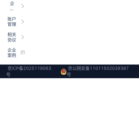
企
si
么
业
gh
办？
管
t
账户
理
常
管理
常
见
见
问
相关
问
题
协议
题
企业
案例
京ICP备2025119063
京公网安备11011502039387
号
号