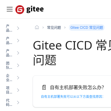
产
常见问题
Gitee CICD 常见问题
品
介
产
绍
Gitee CICD 
品
更
产
新
问题
品
日
计
志
团
费
队
与
企
成
业
员
管
管
📄️
自有主机部署失败怎么办？
项
理
理
目
管
自有主机部署失败可以从以下方面查找原因：
代
理
码
Proj
管
ect