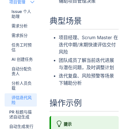
辅助项目管理决策
项目管理
Issue 个人
助理
典型场景
需求分析
需求拆分
项目经理、Scrum Master 在
迭代中期/末期快速评估交付
任务工时预
估
风险
AI 创建任务
团队成员了解当前迭代进展
与潜在问题，及时调整计划
自动分配负
责人
迭代复盘、风险预警等场景
下辅助分析
分析人员负
载
评估迭代风
操作示例
险
PR 标题与描
述自动生成
提示
自动生成发行