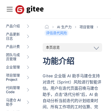
产品介绍
AI 生产力
项目管理
评估迭代风险
产品更新
日志
产品计费
本页总览
团队与成
功能介绍
员管理
企业管理
项目管理
Gitee 企业版 AI 助手马建仓支持
Project
对迭代（Sprint）风险进行智能评
代码管理
估。用户在迭代页面召唤马建仓
Code
助手，点击“迭代分析”后，AI 会
马建仓 AI
自动分析当前迭代的计划结束时
助手
间、所有工作项的工时估算、完