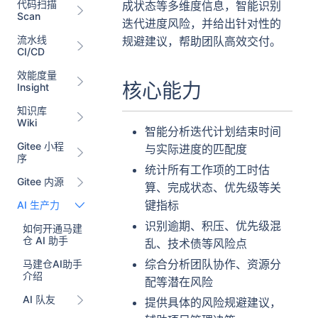
代码扫描
成状态等多维度信息，智能识别
Scan
迭代进度风险，并给出针对性的
流水线
规避建议，帮助团队高效交付。
CI/CD
效能度量
核心能力
Insight
知识库
Wiki
智能分析迭代计划结束时间
Gitee 小程
与实际进度的匹配度
序
统计所有工作项的工时估
Gitee 内源
算、完成状态、优先级等关
键指标
AI 生产力
识别逾期、积压、优先级混
如何开通马建
仓 AI 助手
乱、技术债等风险点
综合分析团队协作、资源分
马建仓AI助手
介绍
配等潜在风险
AI 队友
提供具体的风险规避建议，