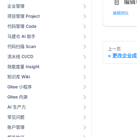
📄️
编辑
企业管理
编辑团队
项目管理 Project
代码管理 Code
马建仓 AI 助手
代码扫描 Scan
上一页
更改企业成
流水线 CI/CD
效能度量 Insight
知识库 Wiki
Gitee 小程序
Gitee 内源
AI 生产力
常见问题
账户管理