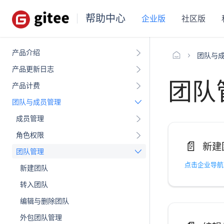
帮助中心
企业版
社区版
产品介绍
团队与
产品更新日志
团队
产品计费
团队与成员管理
成员管理
角色权限
📄️
新建
团队管理
新建团队
转入团队
编辑与删除团队
外包团队管理