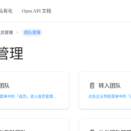
私有化
Open API 文档
成员管理
团队管理
管理
📄️
团队
转入团队
点击企业导航菜单中的「成员」进入成员管理页面，再点击「团队管理」菜单中的「新建团队」即可填写团队信息、选择团队成员并新建团队。